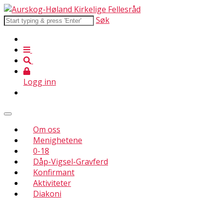
Søk
Logg inn
Om oss
Menighetene
0-18
Dåp-Vigsel-Gravferd
Konfirmant
Aktiviteter
Diakoni