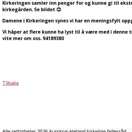
Kirkeringen samler inn penger for og kunne gi til ekstr
kirkegården. Se bildet
😊
Damene i Kirkeringen synes vi har en meningsfylt oppgav
Vi håper at flere kunne ha lyst til å være med i denne 
vite mer om oss. 94189380
Tilbake
Alle rettigheter 2026 Aurskog-Høland kirkelige fellesråd