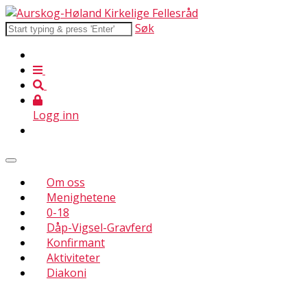
Søk
Logg inn
Om oss
Menighetene
0-18
Dåp-Vigsel-Gravferd
Konfirmant
Aktiviteter
Diakoni